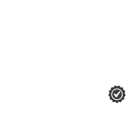
benefícios para a pele devido às suas
propriedades
antioxidantes
,
anti
–
inflamatórias
nutritivas
. A Rosa Mosqueta Amazônica clareia man
restaura a luminosidade e o brilho da
pele
.