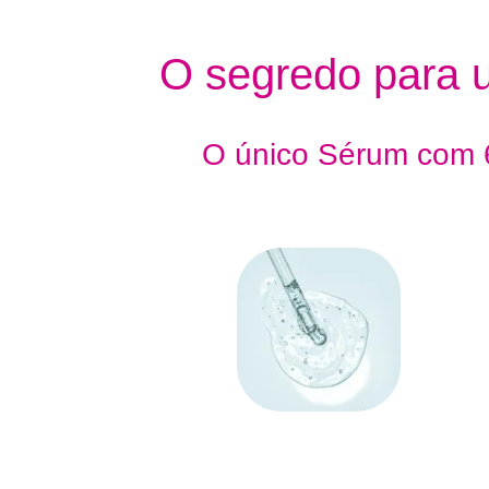
O segredo para 
O único Sérum com 6
ÁCIDO HIALURÔNICO
O
Ácido Hialurônico
possui propriedades
hidratantes e de preenchimento que