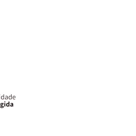
da camada externa da pele, a Vitamina
E oferece benefícios significativos,
especialmente para pele seca e áspera.
Contribui também para uma melhor
textura, tornando-a cada dia uma pele
mais
iluminada
e
saudável
.