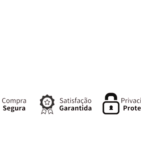
renovação celular, clareia a pele e reduz as olheiras
,
e
melhorando a aparência da
chas,
pele flácida e com rugas, deixando-a
mais bonita,
firme e notavelmente
rejuvenescida
.