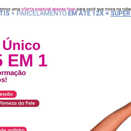
emos uma
oferta especial apenas hoje
para você que mora na cid
TIS
+ PARCELAMENTO
EM ATÉ 12X +
SUPER
 Único
 EM 1
formação
s!