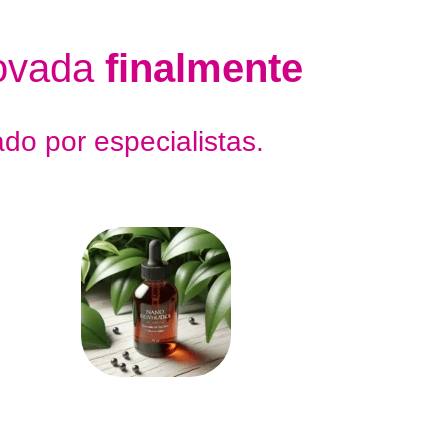
novada
finalmente
o por especialistas.
NANO RESVERATROL
Com sua poderosa concentração de
células antioxidantes, o Nano