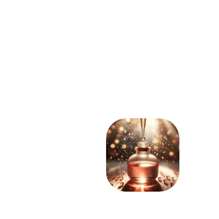
auxiliam na redução das rugas e linhas de
expressão, proporcionando um aspecto
mais
jovem
e
revitalizado
à pele,
restaurando sua elasticidade e
luminosidade. Além de ter o poder de
transformar e recuperar a firmeza da pele
que foi perdida.
ROSA MOSQUETA
Conhecida por oferecer diversos