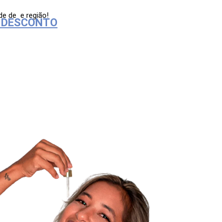
ade de
e região!
 DESCONTO