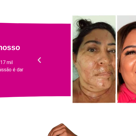
 nosso
17 mil
issão é dar