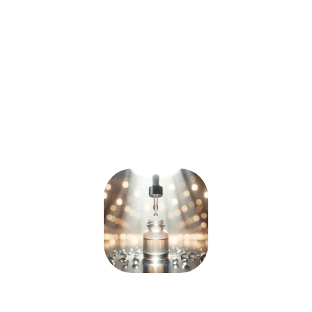
pele, prevenindo o envelhecimento
precoce ao fortalecer as rugas e a
perda da elasticidade. É crucial para
preservar a
hidratação
e a
elasticidade
, resultando em uma
pele saudável e radiante.
RETINOL
Com uma revolucionária Ação-Antissinais, que estimula a