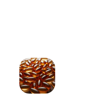
Resveratrol proporciona uma aparência
mais jovem e radiante, realçando a
beleza natural
de forma excepcional.
Ele atua como um
escudo protetor
para a pele, combatendo os radicais
livres responsáveis pelo surgimento de
rugas e linhas finas.
VITAMINA E
Com a capacidade de reter a umidade